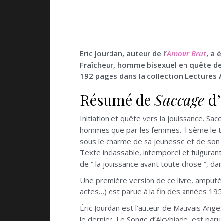
Eric Jourdan, auteur de l’
Amour Brut
, a 
Fraîcheur, homme bisexuel en quête d
192 pages dans la collection Lectures
Résumé de
Saccage
d
Initiation et quête vers la jouissance. Sac
hommes que par les femmes. Il sème le tr
sous le charme de sa jeunesse et de son 
Texte inclassable, intemporel et fulgura
de “ la jouissance avant toute chose ”, da
Une première version de ce livre, amput
actes…) est parue à la fin des années 195
Éric Jourdan est l’auteur de Mauvais Ang
le dernier, Le Songe d’Alcybiade, est par