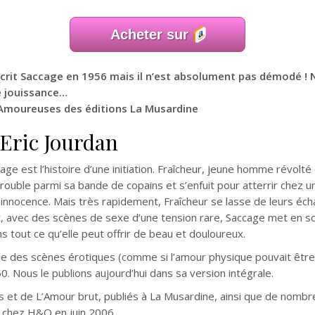
Acheter sur
écrit Saccage en 1956 mais il n’est absolument pas démodé ! 
e jouissance…
 Amoureuses des éditions La Musardine
’Eric Jourdan
cage est l’histoire d’une initiation. Fraîcheur, jeune homme révolté
ouble parmi sa bande de copains et s’enfuit pour atterrir chez 
innocence. Mais très rapidement, Fraîcheur se lasse de leurs é
nt, avec des scènes de sexe d’une tension rare, Saccage met en 
ns tout ce qu’elle peut offrir de beau et douloureux.
ée des scènes érotiques (comme si l’amour physique pouvait êtr
0. Nous le publions aujourd’hui dans sa version intégrale.
es et de L’Amour brut, publiés à La Musardine, ainsi que de nomb
u chez H&O en juin 2006.