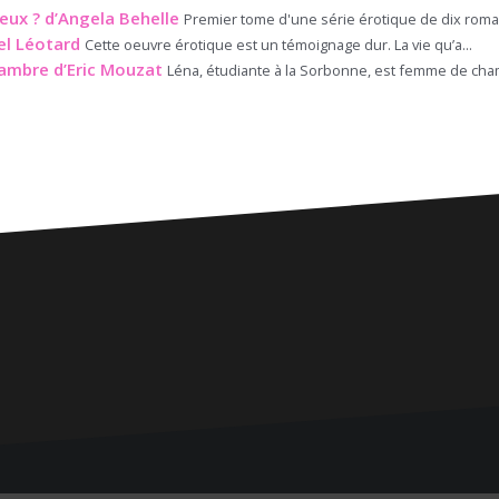
eux ? d’Angela Behelle
Premier tome d'une série érotique de dix roman
el Léotard
Cette oeuvre érotique est un témoignage dur. La vie qu’a...
ambre d’Eric Mouzat
Léna, étudiante à la Sorbonne, est femme de cha