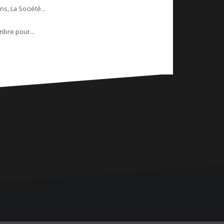
s, La Société...
mbre pour...