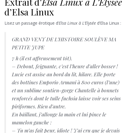
Extrait d’
Elsa Linux à L’Elysée
d’Elsa Linux
Lisez un passage érotique d’
Elsa Linux à L’Elysée
d’Elsa Linux :
GRAND VENT DE L’HISTOIRE SOULÈVE MA
PETITE JUPE
7 h (il est affreusement tôt).
– Debout, feignante, c’est l’heure d’aller bosser !
Lucie est assise au bord du lit, hilare. Elle porte
des bottines Emporio Armani à 800 euros (l’une)
et un sublime soutien-gorge Chantelle à bonnets
renforcés dont le tulle fuchsia laisse voir ses seins
piriformes. Rien d’autre.
En bâillant, j’allonge la main et lui pince le
mamelon gauche :
– Tu m’as fait peur, idiote ! J’ai cru que je devais